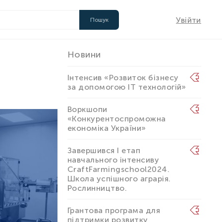
Увійти
Новини
Інтенсив «Розвиток бізнесу
за допомогою IT технологій»
Воркшопи
«Конкурентоспроможна
економіка України»
Завершився I етап
навчального інтенсиву
CraftFarmingschool2024.
Школа успішного аграрія.
Рослинництво.
Грантова програма для
підтримки розвитку