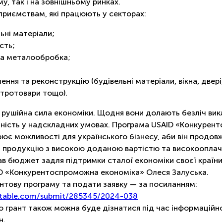
у, так і на зовнішньому ринках.
дприємствам, які працюють у секторах:
ьні матеріали;
сть;
а металообробка;
ення та реконструкцію (будівельні матеріали, вікна, двері
тротовари тощо).
 рушійна сила економіки. Щодня вони долають безліч викл
ність у надскладних умовах. Програма USAID «Конкурен
рює можливості для українського бізнесу, аби він продов
 продукцію з високою доданою вартістю та високооплач
ав бюджет задля підтримки сталої економіки своєї країни
ID «Конкурентоспроможна економіка» Олеся Залуська.
антову програму та подати заявку — за посиланням:
ttable.com/submit/285345/2024-038
 грант також можна буде дізнатися під час інформаційної
н.