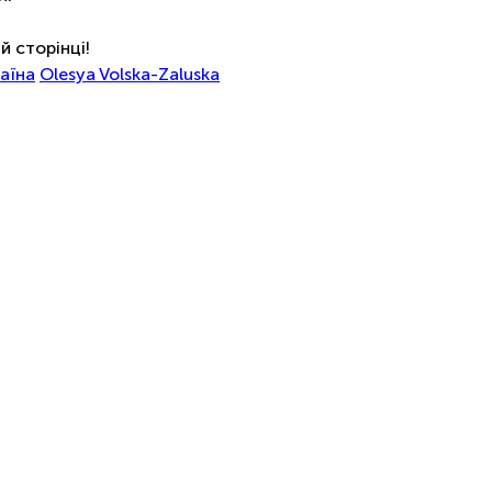
й сторінці!
раїна
Olesya Volska-Zaluska
Соціальні мережі
YouTube