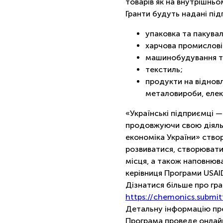
товарів як на внутрішньом
Гранти будуть надані пі
упаковка та пакувал
харчова промислові
машинобудування т
текстиль;
продукти на відновл
металовироби, елек
«Українські підприємці —
продовжуючи свою діяль
економіка України» ство
розвиватися, створювати
місця, а також наповнюв
керівниця Програми USA
Дізнатися більше про гр
https://chemonics.submi
Детальну інформацію про
Програма проведе онлай