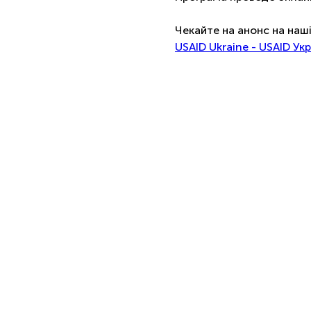
Чекайте на анонс на наші
USAID Ukraine - USAID Ук
Контакти
+380972319696