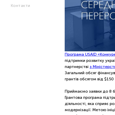
Контакти
Програма USAID «Конкур
підтримки розвитку украї
партнерстві
з Міністерст
Загальний обсяг фінансу
грантів обсягом від $150
Приймаємо заявки до 8 б
Грантова програма підтри
діяльності, яка сприяє 
модернізації. Метою ініц