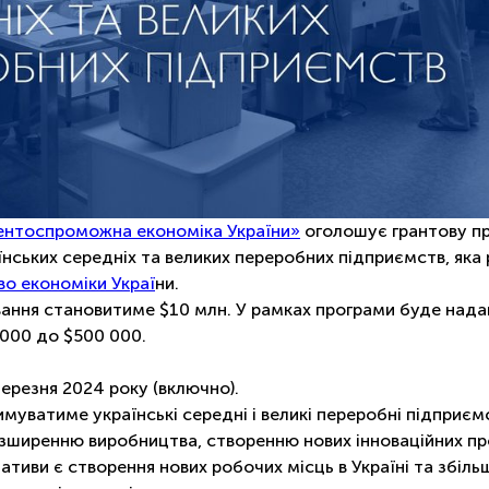
ентоспроможна економіка України»
оголошує грантову п
нських середніх та великих переробних підприємств, яка 
во економіки Украї
ни.
вання становитиме $10 млн. У рамках програми буде нада
 000 до $500 000.
ерезня 2024 року (включно).
муватиме українські середні і великі переробні підприєм
розширенню виробництва, створенню нових інноваційних пр
іативи є створення нових робочих місць в Україні та збіл