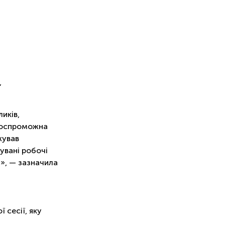
,
иків,
тоспроможна
жував
увані робочі
», — зазначила
 сесії, яку