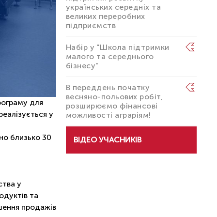
українських середніх та
великих переробних
підприємств
Набір у "Школа підтримки
малого та середнього
бізнесу"
В переддень початку
весняно-польових робіт,
рограму для
розширюємо фінансові
реалізується у
можливості аграріям!
но близько 30
ВІДЕО УЧАСНИКІВ
ства у
одуктів та
ьшення продажів