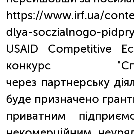
https://www.irf.ua/cont
dlya-soczialnogo-pidp
USAID Competitive E
конкурс "Сп
через партнерську діял
буде призначено гран
приватним підприєм
некомерційним неуряд