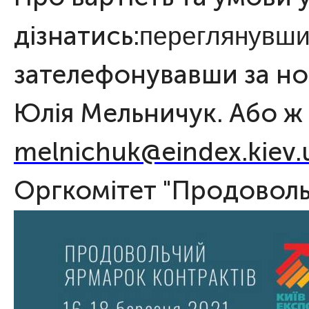
дізнатись:
переглянувши
зателефонувавши за но
Юлія Мельничук. Або ж 
melnichuk@eindex.kiev
Оргкомітет "Продоволь