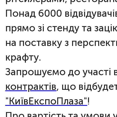
Понад 6000 відвідувачі
прямо зі стенду та зац
на поставку з перспе
крафту.
Запрошуємо до участі 
контрактів
, що відбуде
"КиївЕкспоПлаза"
!
Про вартість та умови 