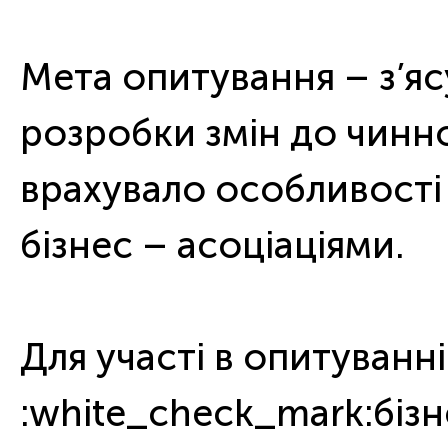
⠀
Мета опитування – з’яс
розробки змін до чинно
врахувало особливості 
бізнес – асоціаціями.
⠀
Для участі в опитуванн
:white_check_mark:бізне