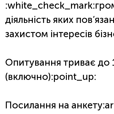
:white_check_mark:гром
діяльність яких пов’яза
захистом інтересів бізн
⠀
Опитування триває до 1
(включно):point_up:
⠀
Посилання на анкету:ar