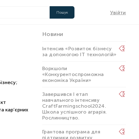
Увійти
Новини
Інтенсив «Розвиток бізнесу
за допомогою IT технологій»
Воркшопи
«Конкурентоспроможна
економіка України»
ізнесу;
Завершився I етап
навчального інтенсиву
єкт
CraftFarmingschool2024.
та кар’єрних
Школа успішного аграрія.
Рослинництво.
Грантова програма для
підтримки розвитку