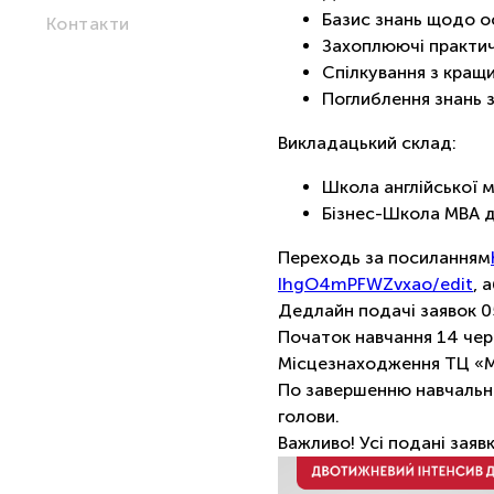
Базис знань щодо о
Контакти
Захоплюючі практичн
Спілкування з кращ
Поглиблення знань з
Викладацький склад:
Школа англійської 
Бізнес-Школа МВА д
Переходь за посиланням
IhgO4mPFWZvxao/edit
, 
Дедлайн подачі заявок 0
Початок навчання 14 чер
Місцезнаходження ТЦ «
По завершенню навчально
голови. ⠀
Важливо! Усі подані заяв