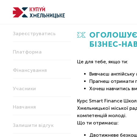
ОГОЛОШУЄТ
Зареєструватись
БІЗНЕС-НАВ
Платформа
Це для тебе, якщо ти:
Фінансування
Вивчаєш англійську 
Прагнеш отримати пр
Учасники
Хочеш навчитись вм
Курс Smart Finance Школа
Навчання
Хмельницької міської ра
компетенцій молоді. ⠀
Що ти отримаєш:
Залишити відгук
Двотижневе безкош