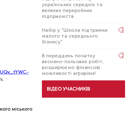
українських середніх та
великих переробних
підприємств
Набір у "Школа підтримки
малого та середнього
бізнесу"
В переддень початку
весняно-польових робіт,
розширюємо фінансові
7zUQv_tYWC-
можливості аграріям!
і.
ВІДЕО УЧАСНИКІВ
кого міського