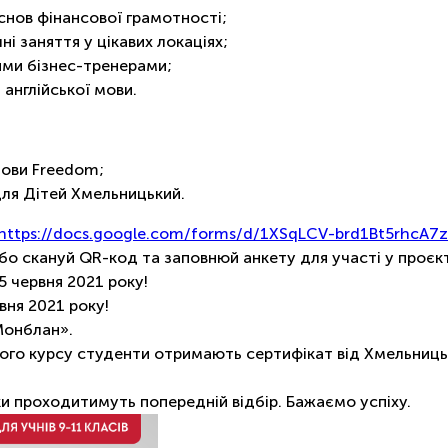
снов фінансової грамотності;
і заняття у цікавих локаціях;
ими бізнес-тренерами;
 англійської мови. ⠀
мови Freedom;
ля Дітей Хмельницький. ⠀
https://docs.google.com/forms/d/1XSqLCV-brd1Bt5rhcA
або скануй QR-код та заповнюй анкету для участі у проєкт
5 червня 2021 року! ⠀
вня 2021 року!
Монблан».
го курсу студенти отримають сертифікат від Хмельниць
ки проходитимуть попередній відбір. Бажаємо успіху.