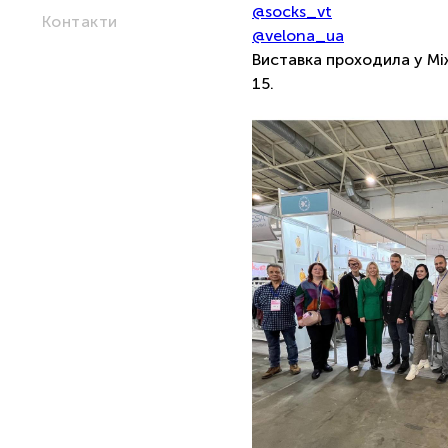
@socks_vt
Контакти
@velona_ua
⠀
Виставка проходила у М
15.