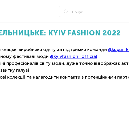
ЛЬНИЦЬКЕ: KYIV FASHION 2022
льницькі виробники одягу за підтримки команди
@kupui_k
дному фестивалі моди
@kyivfashion_official
⠀
трічі професіоналів світу моди, дуже точно відображає акт
звитку галузі
нові колекції та налагодити контакти з потенційними пар