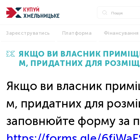
Зареєструватись
Платформа
Фінансування
ЯКЩО ВИ ВЛАСНИК ПРИМІЩ
М, ПРИДАТНИХ ДЛЯ РОЗМІ
Якщо ви власник примі
м, придатних для розм
заповнюйте форму за 
https://forms.gle/6fjW